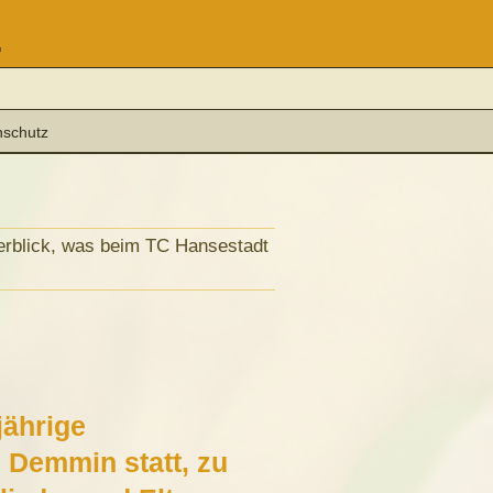
.
nschutz
berblick, was beim TC Hansestadt
jährige
 Demmin statt, zu