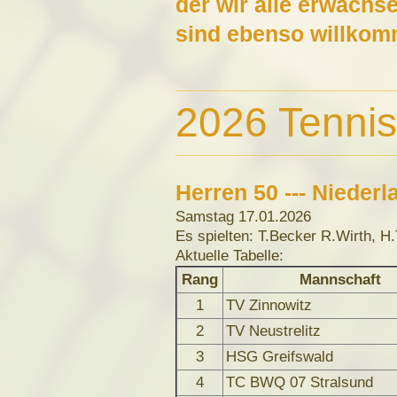
der wir alle erwachs
sind ebenso willko
2026 Tenni
Herren 50 --- Nieder
Samstag 17.01.2026
Es spielten: T.Becker R.Wirth, H
Aktuelle Tabelle:
Rang
Mannschaft
1
TV Zinnowitz
2
TV Neustrelitz
3
HSG Greifswald
4
TC BWQ 07 Stralsund