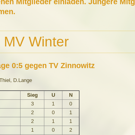
enen Mitglieder einladen. Jüngere Mitg
mmen.
s MV Winter
lage 0:5 gegen TV Zinnowitz
.Thiel, D.Lange
Sieg
U
N
3
1
0
2
0
1
2
1
1
1
0
2